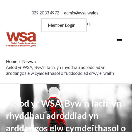
029 2033 4972
admin@wsa.wales
Member Login
Main
Men
Home
News
Aelod yr WSA, Byw’n Iach, yn rhyddhau adroddiad yn
arddangos elw cymdeithasol o fuddsoddiad drwy ei waith
Aelod yr WSA, Byw’n Iach, yn
rhyddhau adroddiad yn
arddangos elw cymdeithasol o