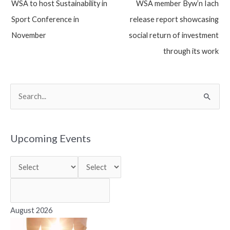
WSA to host Sustainability in
WSA member Byw’n Iach
navigation
Sport Conference in
release report showcasing
November
social return of investment
through its work
S
e
a
r
Upcoming Events
c
h
f
o
r
August 2026
: