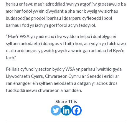
heriau enfawr, mae’r adroddiad hwn yn atgof i’w groesawu o ba
mor hanfodol yw ein diwydiant a pha mor bwysig yw sicrhau
buddsoddiad priodol i barhau i ddarparu cyfleoedd i bobl
barhau i fod yn iach yn gorfforol ac yn feddyliol.
“Mae’r WSA yn ymdrechu i hyrwyddo a helpu i ddatblygu ei
sylfaen aelodaeth i ddangos y ffaith hon, ac rydym yn falch iawn
o allu arddangos y gwaith gwych a wneir gan aelodau fel Byw’n
Iach.”
Fel llais cyfunol y sector, bydd y WSA yn parhau i weithio gyda
Llywodraeth Cymru, Chwaraeon Cymru a’r Senedd i eirioli ar
ran ehangder ein sylfaen aelodaeth a datgan yr achos dros
fuddsoddi mewn chwaraeon a hamdden.
Share This
Post