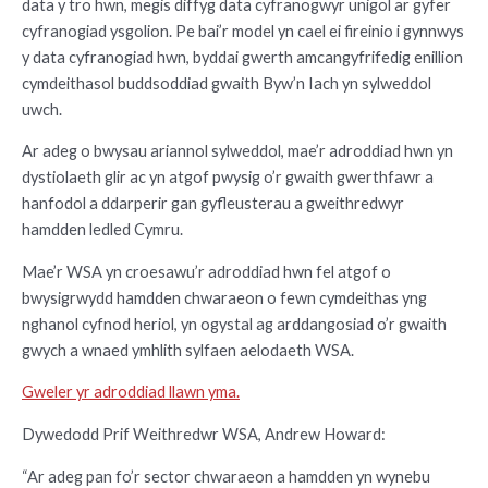
data y tro hwn, megis diffyg data cyfranogwyr unigol ar gyfer
cyfranogiad ysgolion. Pe bai’r model yn cael ei fireinio i gynnwys
y data cyfranogiad hwn, byddai gwerth amcangyfrifedig enillion
cymdeithasol buddsoddiad gwaith Byw’n Iach yn sylweddol
uwch.
Ar adeg o bwysau ariannol sylweddol, mae’r adroddiad hwn yn
dystiolaeth glir ac yn atgof pwysig o’r gwaith gwerthfawr a
hanfodol a ddarperir gan gyfleusterau a gweithredwyr
hamdden ledled Cymru.
Mae’r WSA yn croesawu’r adroddiad hwn fel atgof o
bwysigrwydd hamdden chwaraeon o fewn cymdeithas yng
nghanol cyfnod heriol, yn ogystal ag arddangosiad o’r gwaith
gwych a wnaed ymhlith sylfaen aelodaeth WSA.
Gweler yr adroddiad llawn yma.
Dywedodd Prif Weithredwr WSA, Andrew Howard:
“Ar adeg pan fo’r sector chwaraeon a hamdden yn wynebu