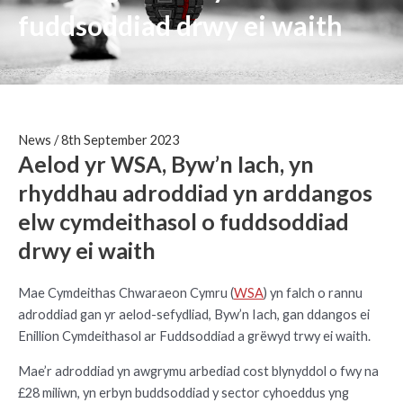
fuddsoddiad drwy ei waith
News
/
8th September 2023
Aelod yr WSA, Byw’n Iach, yn
rhyddhau adroddiad yn arddangos
elw cymdeithasol o fuddsoddiad
drwy ei waith
Mae Cymdeithas Chwaraeon Cymru (
WSA
) yn falch o rannu
adroddiad gan yr aelod-sefydliad, Byw’n Iach, gan ddangos ei
Enillion Cymdeithasol ar Fuddsoddiad a grëwyd trwy ei waith.
Mae’r adroddiad yn awgrymu arbediad cost blynyddol o fwy na
£28 miliwn, yn erbyn buddsoddiad y sector cyhoeddus yng