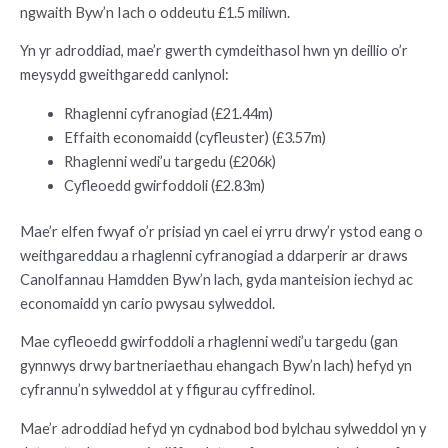
ngwaith Byw’n Iach o oddeutu £1.5 miliwn.
Yn yr adroddiad, mae’r gwerth cymdeithasol hwn yn deillio o’r
meysydd gweithgaredd canlynol:
Rhaglenni cyfranogiad (£21.44m)
Effaith economaidd (cyfleuster) (£3.57m)
Rhaglenni wedi’u targedu (£206k)
Cyfleoedd gwirfoddoli (£2.83m)
Mae’r elfen fwyaf o’r prisiad yn cael ei yrru drwy’r ystod eang o
weithgareddau a rhaglenni cyfranogiad a ddarperir ar draws
Canolfannau Hamdden Byw’n lach, gyda manteision iechyd ac
economaidd yn cario pwysau sylweddol.
Mae cyfleoedd gwirfoddoli a rhaglenni wedi’u targedu (gan
gynnwys drwy bartneriaethau ehangach Byw’n lach) hefyd yn
cyfrannu’n sylweddol at y ffigurau cyffredinol.
Mae’r adroddiad hefyd yn cydnabod bod bylchau sylweddol yn y